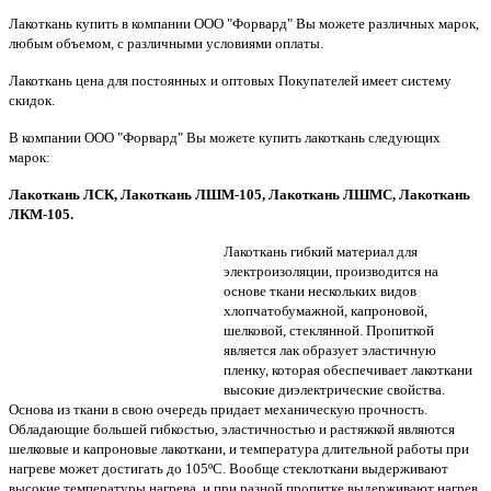
Лакоткань купить в компании ООО "Форвард" Вы можете различных марок,
любым объемом, с различными условиями оплаты.
Лакоткань цена для постоянных и оптовых Покупателей имеет систему
скидок.
В компании ООО "Форвард" Вы можете купить лакоткань следующих
марок:
Лакоткань ЛСК, Лакоткань ЛШМ-105, Лакоткань ЛШМС, Лакоткань
ЛКМ-105.
Лакоткань гибкий материал для
электроизоляции, производится на
основе ткани нескольких видов
хлопчатобумажной, капроновой,
шелковой, стеклянной. Пропиткой
является лак образует эластичную
пленку, которая обеспечивает лакоткани
высокие диэлектрические свойства.
Основа из ткани в свою очередь придает механическую прочность.
Обладающие большей гибкостью, эластичностью и растяжкой являются
шелковые и капроновые лакоткани, и температура длительной работы при
нагреве может достигать до 105ºС. Вообще стеклоткани выдерживают
высокие температуры нагрева, и при разной пропитке выдерживают нагрев