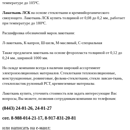
температуре до 105ºС.
Лакоткань ЛСК
на основе стеклоткани и кремнийорганического
связующего. Лакоткань ЛСК купить толщиной от 0,08 до 0,2 мм., работает
при температуре до 180ºС.
Расшифровка обозначений марок лакоткани:
Л-лакоткань, К-капрон, Ш-шелк, М-масляный, С-специальная
Также предлагаем лакоткань на основе фторопласта толщиной от 0,12 до
0,24 мм., шириной 1000 мм.
На складе компании всегда в наличии широкий ассортимент
электроизоляционных материалов. Стеклоткани теплоизоляционные,
конструкционные, ровинговые, фольма-стеклоткани, стекло лавсан-ткань,
стеклопластик рулонный РСТ, кремнеземные материалы.
Лакоткань купить, уточнить стоимость или задать интересующие Вас
вопросы, Вы можете, позвонив сотрудникам компании по телефонам:
(8443) 24-01-26, 24-01-27
сот. 8-988-014-21-17, 8-917-831-20-81
или написать на е-маил: