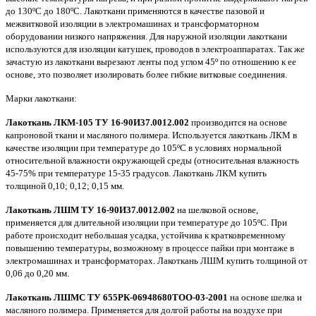
до 130ºС до 180ºС. Лакоткани применяются в качестве пазовой и
межвитковой изоляции в электромашинах и трансформаторном
оборудовании низкого напряжения. Для наружной изоляции лакоткани
используются для изоляции катушек, проводов в электроаппаратах. Так же
зачастую из лакоткани вырезают ленты под углом 45º по отношению к ее
основе, это позволяет изолировать более гибкие витковые соединения.
Марки лакоткани:
Лакоткань ЛКМ-105 ТУ 16-90И37.0012.002
производится на основе
капроновой ткани и масляного полимера. Используется лакоткань ЛКМ в
качестве изоляции при температуре до 105ºС в условиях нормальной
относительной влажности окружающей среды (относительная влажность
45-75% при температуре 15-35 градусов. Лакоткань ЛКМ купить
толщиной 0,10; 0,12; 0,15 мм.
Лакоткань ЛШМ ТУ 16-90И37.0012.002
на шелковой основе,
применяется для длительной изоляции при температуре до 105ºС. При
работе происходит небольшая усадка, устойчива к кратковременному
повышению температуры, возможному в процессе пайки при монтаже в
электромашинах и трансформаторах. Лакоткань ЛШМ купить толщиной от
0,06 до 0,20 мм.
Лакоткань ЛШМС ТУ 655РК-06948680ТОО-03-2001
на основе шелка и
масляного полимера. Применяется для долгой работы на воздухе при