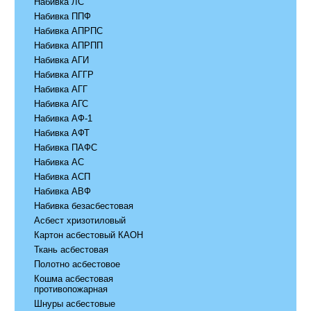
Набивка ЛС
Набивка ППФ
Набивка АПРПС
Набивка АПРПП
Набивка АГИ
Набивка АГГР
Набивка АГГ
Набивка АГС
Набивка АФ-1
Набивка АФТ
Набивка ПАФС
Набивка АС
Набивка АСП
Набивка АВФ
Набивка безасбестовая
Асбест хризотиловый
Картон асбестовый КАОН
Ткань асбестовая
Полотно асбестовое
Кошма асбестовая
противопожарная
Шнуры асбестовые