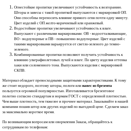
Огнестойкие пропитки увеличивают устойчивость к возгоранию.
Шторы и завесы с такой пропиткой выпускаются с маркировкой ОП.
Они способны переносить влияние прямого огня почти одну минуту.
Цвет изделий с ОП желто-коричневый или оранжевый.
Водостойкие пропитки увеличивают устойчивость к влаге.
Выпускают с различными маркировками: ОВ - водоотталкивающие,
ВО - водоупорные и ПВ - повышенно водоупорные. Цвет изделий с
такими маркировками варьируется от светло-зеленого до темно-
зеленого.
Комбинированные пропитки позволяют получить устойчивость к
влиянию ультрафиолетовых лучей и влаге. По цвету изделия оттенка
хаки или соломенного тона. Выпускаются изделия с маркировкой
СКПВ.
Материал обладает превосходными защитными характеристиками. К тому
же стоит недорого, поэтому шторы, пологи или
навес из брезента
пользуется огромной популярностью. Изготавливается брезентовое
полотно согласно стандартам и нормам ГОСТ с определенной плотностью.
Чем выше плотность, тем тяжелее и прочнее материал. Заказывайте в нашей
компании пошив штор или других изделий по выгодной цене. Сделаем заказ
за максимально короткое время.
По возникающим вопросам или овормления Заказа, обращайтесь к
сотрудникам по телефонам: