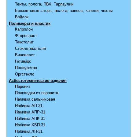
Тенты, полога, ПВХ, Тарпаулин
Брезентовые шторы, полога, навесы, качели, чехлы
Войлок
Полимеры и пластик
Капролон
Фторопласт
Текстолит
Стеклотекстолит
Винипласт
Гетинакс
Полиуретан
Оргстекло
Асбестотехнические изделия
Паронит
Прокладки из паронита
Набивка сальниковая
Набивка АП-31
Набивка АПР-31
Набивка АПК-31
Набивка ХБП-31
Набивка ЛП-31