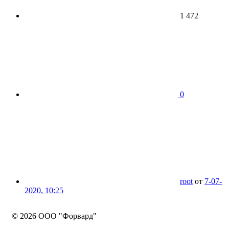
1 472
0
root
от
7-07-
2020, 10:25
©
2026 ООО "Форвард"