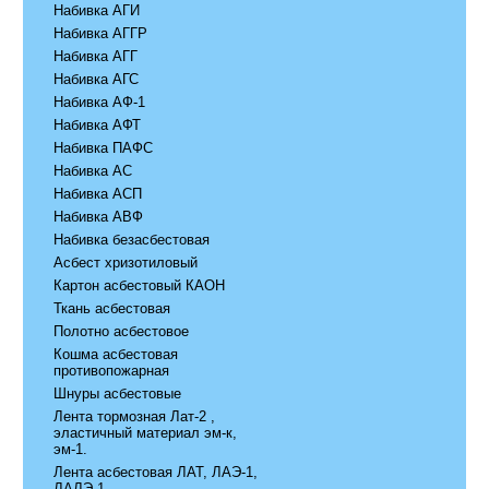
Набивка АГИ
Набивка АГГР
Набивка АГГ
Набивка АГС
Набивка АФ-1
Набивка АФТ
Набивка ПАФС
Набивка АС
Набивка АСП
Набивка АВФ
Набивка безасбестовая
Асбест хризотиловый
Картон асбестовый КАОН
Ткань асбестовая
Полотно асбестовое
Кошма асбестовая
противопожарная
Шнуры асбестовые
Лента тормозная Лат-2 ,
эластичный материал эм-к,
эм-1.
Лента асбестовая ЛАТ, ЛАЭ-1,
ЛАЛЭ-1