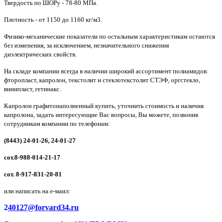
Твердость по ШОРу - 78-80 МПа.
Плотность - от 1150 до 1160 кг/м3.
Физико-механические показатели по остальным характеристикам остаются
без изменения, за исключением, незначительного снижения
диэлектрических свойств.
На складе компании всегда в наличии широкий ассортимент полиамидов:
фторопласт, капролон, текстолит и стеклотекстолит СТЭФ, оргстекло,
винипласт, гетинакс.
Капролон графитонаполненный купить, уточнить стоимость и наличия
капролона, задать интересующие Вас вопросы, Вы можете, позвонив
сотрудникам компании по телефонам:
(8443) 24-01-26, 24-01-27
сот.8-988-014-21-17
сот. 8-917-831-20-81
или написать на е-маил:
2
40127@forvard34.ru