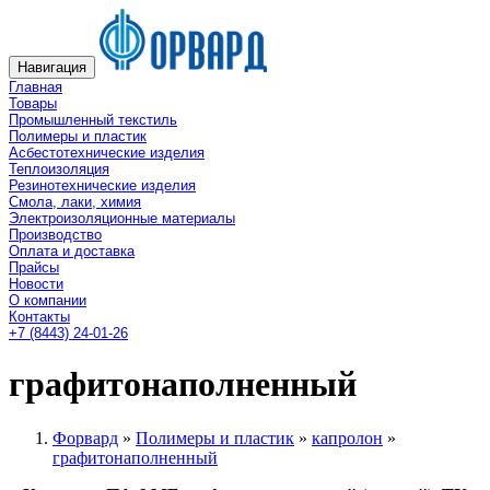
Навигация
Главная
Товары
Промышленный текстиль
Полимеры и пластик
Асбестотехнические изделия
Теплоизоляция
Резинотехнические изделия
Смола, лаки, химия
Электроизоляционные материалы
Производство
Оплата и доставка
Прайсы
Новости
О компании
Контакты
+7 (8443) 24-01-26
графитонаполненный
Форвард
»
Полимеры и пластик
»
капролон
»
графитонаполненный