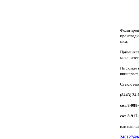
Фольгиров
производи
мкм.
Применяет
механическ
На складе 
винипласт,
Стеклотек
(8443) 24-
сот. 8-988
сот. 8-917
или написа
240127@fo