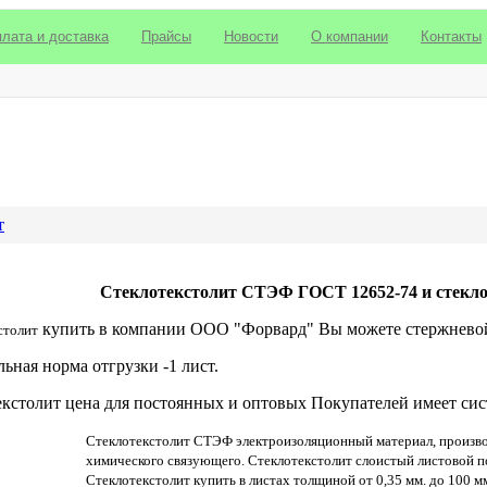
лата и доставка
Прайсы
Новости
О компании
Контакты
т
Стеклотекстолит СТЭФ ГОСТ 12652-74 и стекл
купить в компании ООО "Форвард" Вы можете стержневой 
столит
ная норма отгрузки -1 лист.
кстолит цена для постоянных и оптовых Покупателей имеет сис
Стеклотекстолит СТЭФ электроизоляционный материал, производ
химического связующего. Стеклотекстолит слоистый листовой по
Стеклотекстолит купить в листах толщиной от 0,35 мм. до 100