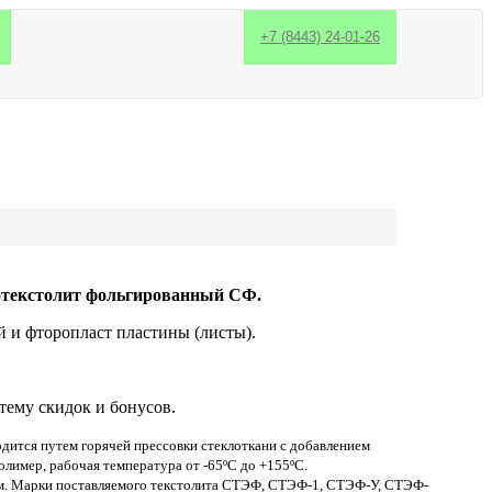
+7 (8443) 24-01-26
отекстолит фольгированный СФ.
и фторопласт пластины (листы).
тему скидок и бонусов.
ится путем горячей прессовки стеклоткани с добавлением
лимер, рабочая температура от -65ºС до +155ºС.
 мм. Марки поставляемого текстолита СТЭФ, СТЭФ-1, СТЭФ-У, СТЭФ-