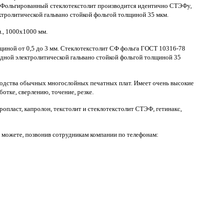
Фольгированный
стеклотекстолит производится идентично СТЭФу,
тролитической гальвано стойкой фольгой толщиной 35 мкм.
., 1000х1000 мм.
иной от 0,5 до 3 мм. Стеклотекстолит СФ фольга ГОСТ 10316-78
дной электролитической гальвано стойкой фольгой толщиной 35
водства обычных многослойных печатных плат. Имеет очень высокие
отке, сверлению, точение, резке.
опласт, капролон, текстолит и стеклотекстолит СТЭФ, гетинакс,
 можете, позвонив сотрудникам компании по телефонам: