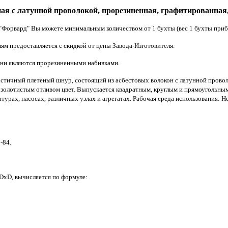
ая с латунной проволокой, прорезиненная, графитированная,
Форвард" Вы можете минимальным количеством от 1 бухты (вес 1 бухты прибли
м предоставляется с скидкой от цены Завода-Изготовителя.
ни являются прорезиненными набивками.
астичный плетеный шнур, состоящий из асбестовых волокон с латунной прово
с золотистым отливом цвет. Выпускается квадратным, круглым и прямоугольны
атурах, насосах,
различных узлах и агрегатах. Рабочая среда использования: Н
-84.
 DxD, вычисляется по формуле: