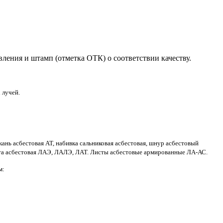
овления и штамп (отметка ОТК) о соответствии качеству.
 лучей.
ань асбестовая АТ, набивка сальниковая асбестовая, шнур асбестовый
а асбестовая ЛАЭ, ЛАЛЭ, ЛАТ. Листы асбестовые армированные ЛА-АС.
м: