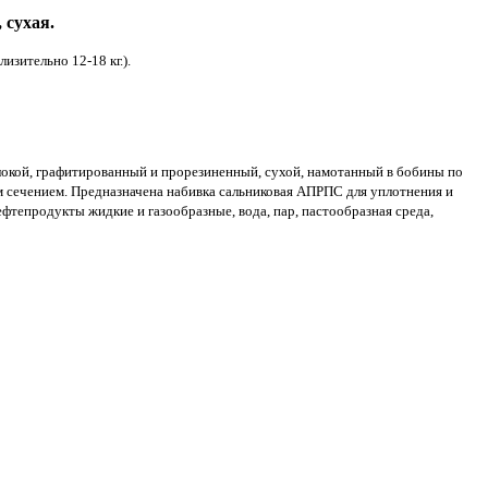
 сухая.
зительно 12-18 кг.).
локой, графитированный и прорезиненный, сухой, намотанный в бобины по
м сечением. Предназначена набивка сальниковая АПРПС для уплотнения и
ефтепродукты жидкие и газообразные, вода, пар, пастообразная среда,