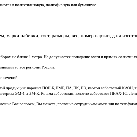
тываются в полиэтиленовую, полиэфирную или бумажную
м, марки набивки, гост, размеры, вес, номер партии, дата изгот
борам не ближе 1 метра. Не допускается попадание влаги и прямых солнечных
аниями во все регионы России.
и сечений.
кой продукции: паронит ПОН-Б, ПМБ, ПА, ПК, ПЭ, картон асбестовый КАОН, тк
териал ЭМ-1 и ЭМ-К. Кошма асбестовая, полотно асбестовое ПНАХ-1С. Лент
сующие Вас вопросы, Вы можете, позвонив сотрудникам компании по телефона