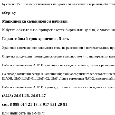
Бухты по 15-18 кг, перетягиваются шнуром или эластичной веревкой, обер
обертку.
Маркировка сальниковой набивки.
К бухте обязательно прикрепляется бирка или ярлык, с указание
Гарантийный срок хранения - 5 лет.
Хранение в помещениях закрытого типа, на расстоянии к нагревательным при
Отгрузка продукции производится своим транспортом и транспортными комп
Набивка сальниковая АПРПС в наличии на складе компании, разных размеров 
На складе компании всегда в наличии широкий ассортимент асбестотехничес
ШАОН, ШАУ, ШАП-01, ШАП-02, ШАГ. Лента тормозная ЛАТ-2, эластичный ма
Набивка сальниковая АПРПС купить, уточнить стоимость или задать интере
(8443) 24-01-26, 24-01-27
сот. 8-988-014-21-17, 8-917-831-20-81
или написать на е-маил: