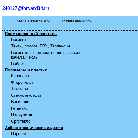
240127@forvard34.ru
скачать весь каталог
скачать прайс-лист
Промышленный текстиль
Брезент
Тенты, полога, ПВХ, Тарпаулин
Брезентовые шторы, полога, навесы,
качели, чехлы
Войлок
Полимеры и пластик
Капролон
Фторопласт
Текстолит
Стеклотекстолит
Винипласт
Гетинакс
Полиуретан
Оргстекло
Асбестотехнические изделия
Паронит