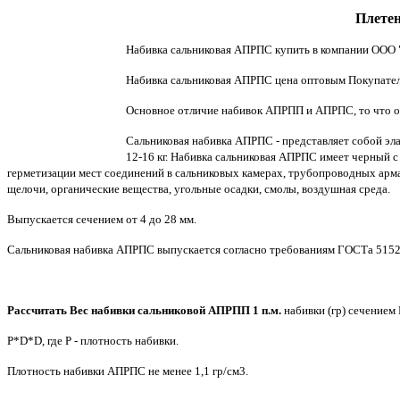
Плетен
Набивка сальниковая АПРПС купить в компании ООО "
Набивка сальниковая АПРПС цена оптовым Покупателя
Основное отличие набивок АПРПП и АПРПС, то что о
Сальниковая набивка АПРПС - представляет собой эл
12-16 кг. Набивка сальниковая АПРПС имеет черный 
герметизации мест соединений в сальниковых камерах, трубопроводных арм
щелочи, органические вещества, угольные осадки, смолы, воздушная среда.
Выпускается сечением от 4 до 28 мм.
Сальниковая набивка АПРПС выпускается согласно требованиям ГОСТа 5152
Рассчитать Вес набивки сальниковой
АПРПП
1 п.м.
набивки (гр) сечением
P*D*D, где P - плотность набивки.
Плотность набивки
АПРПС
не менее 1,1 гр/см3.