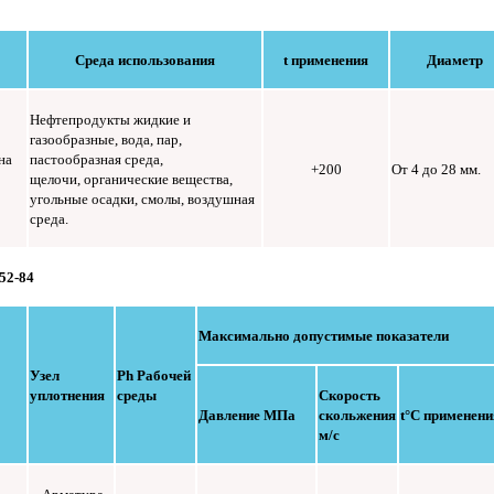
Среда использования
t применения
Диаметр
Нефтепродукты жидкие и
газообразные, вода, пар,
на
пастообразная среда,
+200
От 4 до 28 мм.
щелочи, органические вещества,
угольные осадки, смолы, воздушная
среда.
52-84
Максимально допустимые показатели
Узел
Рh Рабочей
уплотнения
среды
Скорость
Давление МПа
скольжения
t°C применени
м/с